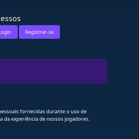
cessos
Login
Registrar-se
pessoais fornecidas durante o uso de
ua da experiência de nossos jogadores.