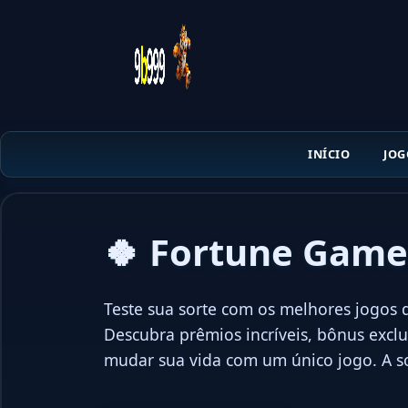
INÍCIO
JOG
🍀 Fortune Game
Teste sua sorte com os melhores jogos 
Descubra prêmios incríveis, bônus exclu
mudar sua vida com um único jogo. A so