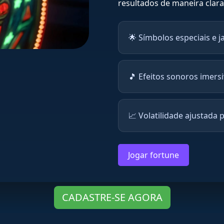
resultados de maneira clara
🌟 Símbolos especiais e j
🎵 Efeitos sonoros imers
📈 Volatilidade ajustada 
Jogar fortune
CADASTRE-SE AGORA