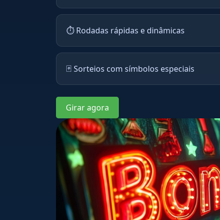
⏱️ Rodadas rápidas e dinâmicas
🃏 Sorteios com símbolos especiais
Girar agora