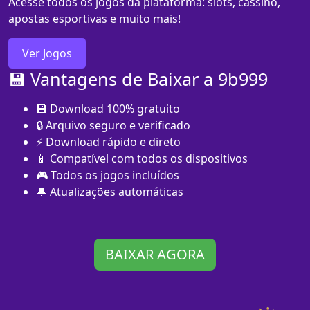
Acesse todos os jogos da plataforma: slots, cassino,
apostas esportivas e muito mais!
Ver Jogos
💾 Vantagens de Baixar a 9b999
💾 Download 100% gratuito
🔒 Arquivo seguro e verificado
⚡ Download rápido e direto
📱 Compatível com todos os dispositivos
🎮 Todos os jogos incluídos
🔔 Atualizações automáticas
BAIXAR AGORA