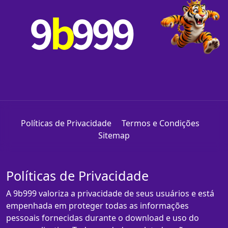
Políticas de Privacidade
Termos e Condições
Sitemap
Políticas de Privacidade
A 9b999 valoriza a privacidade de seus usuários e está
empenhada em proteger todas as informações
pessoais fornecidas durante o download e uso do