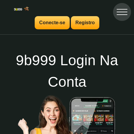
Conecte-se
Registro
9b999 Login Na
Conta