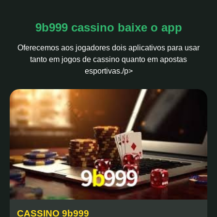
9b999 cassino baixe o app
Oferecemos aos jogadores dois aplicativos para usar
tanto em jogos de cassino quanto em apostas
esportivas./p>
CASSINO 9b999