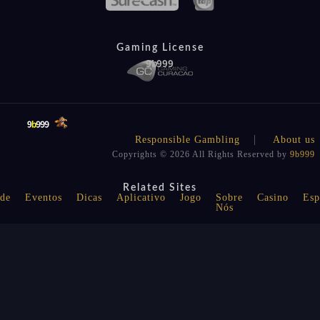
Gaming License
Responsible Gambling
About us
Copyrights © 2026 All Rights Reserved by
9b999
Related Sites
de
Eventos
Dicas
Aplicativo
Jogo
Sobre
Casino
Esp
Nós