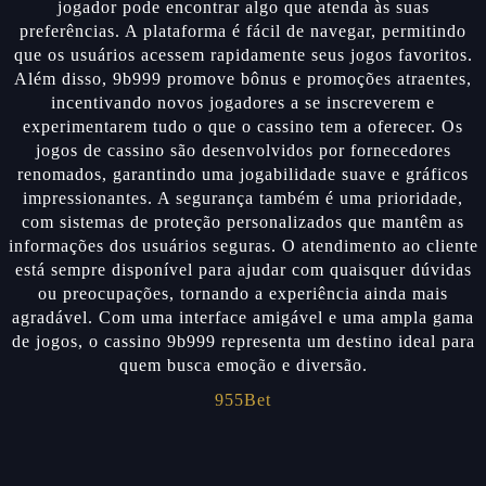
jogador pode encontrar algo que atenda às suas
preferências. A plataforma é fácil de navegar, permitindo
que os usuários acessem rapidamente seus jogos favoritos.
Além disso, 9b999 promove bônus e promoções atraentes,
incentivando novos jogadores a se inscreverem e
experimentarem tudo o que o cassino tem a oferecer. Os
jogos de cassino são desenvolvidos por fornecedores
renomados, garantindo uma jogabilidade suave e gráficos
impressionantes. A segurança também é uma prioridade,
com sistemas de proteção personalizados que mantêm as
informações dos usuários seguras. O atendimento ao cliente
está sempre disponível para ajudar com quaisquer dúvidas
ou preocupações, tornando a experiência ainda mais
agradável. Com uma interface amigável e uma ampla gama
de jogos, o cassino 9b999 representa um destino ideal para
quem busca emoção e diversão.
955Bet