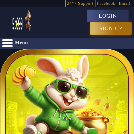
24*7 Support
Facebook
Email
LOGIN
SIGN UP
Menu