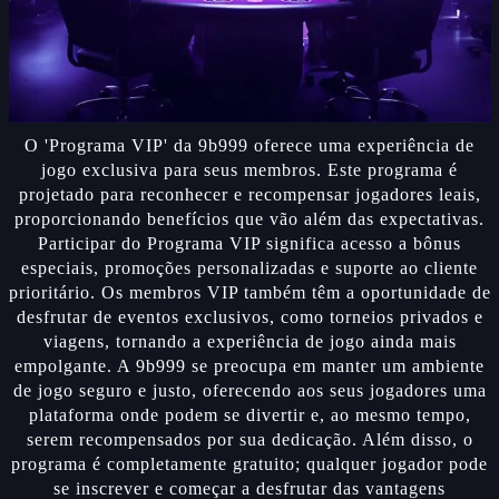
O 'Programa VIP' da 9b999 oferece uma experiência de
jogo exclusiva para seus membros. Este programa é
projetado para reconhecer e recompensar jogadores leais,
proporcionando benefícios que vão além das expectativas.
Participar do Programa VIP significa acesso a bônus
especiais, promoções personalizadas e suporte ao cliente
prioritário. Os membros VIP também têm a oportunidade de
desfrutar de eventos exclusivos, como torneios privados e
viagens, tornando a experiência de jogo ainda mais
empolgante. A 9b999 se preocupa em manter um ambiente
de jogo seguro e justo, oferecendo aos seus jogadores uma
plataforma onde podem se divertir e, ao mesmo tempo,
serem recompensados por sua dedicação. Além disso, o
programa é completamente gratuito; qualquer jogador pode
se inscrever e começar a desfrutar das vantagens