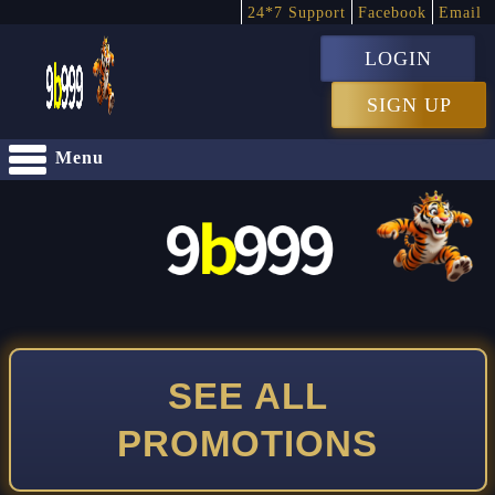
24*7 Support
Facebook
Email
LOGIN
SIGN UP
Menu
SEE ALL
PROMOTIONS