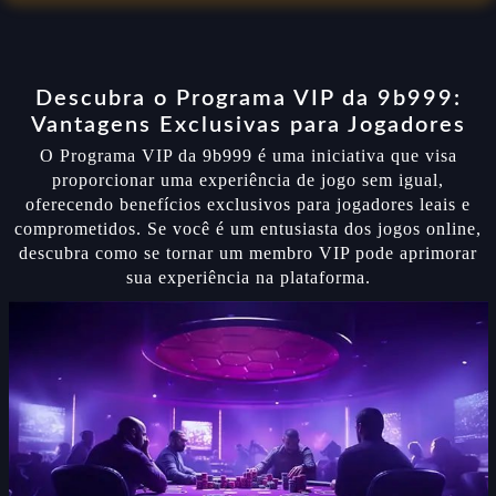
Descubra o Programa VIP da 9b999:
Vantagens Exclusivas para Jogadores
O Programa VIP da 9b999 é uma iniciativa que visa
proporcionar uma experiência de jogo sem igual,
oferecendo benefícios exclusivos para jogadores leais e
comprometidos. Se você é um entusiasta dos jogos online,
descubra como se tornar um membro VIP pode aprimorar
sua experiência na plataforma.