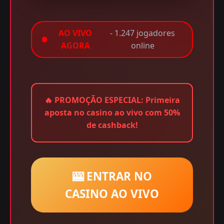
AO VIVO
- 1.247 jogadores
AGORA
online
🔥
PROMOÇÃO ESPECIAL:
Primeira
aposta no casino ao vivo com 50%
de cashback!
🎰 ENTRAR NO
CASINO AO VIVO