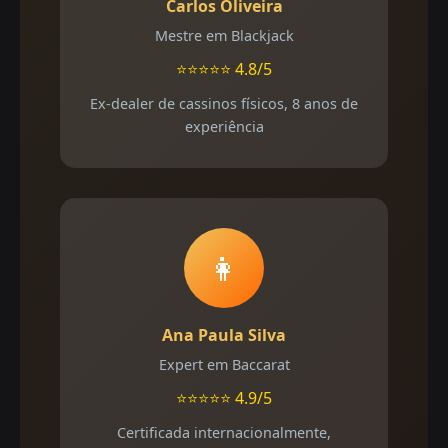
Carlos Oliveira
Mestre em Blackjack
⭐⭐⭐⭐⭐ 4.8/5
Ex-dealer de cassinos físicos, 8 anos de
experiência
👩
Ana Paula Silva
Expert em Baccarat
⭐⭐⭐⭐⭐ 4.9/5
Certificada internacionalmente,