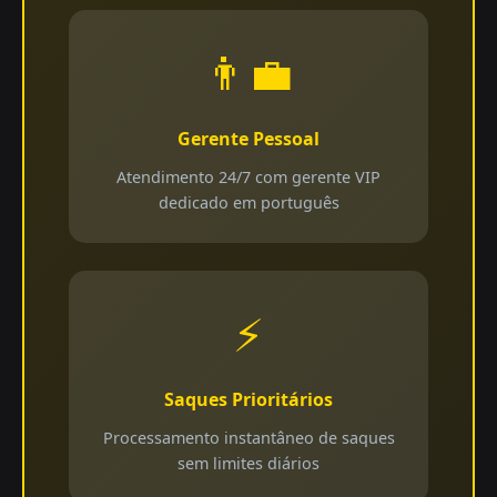
👨‍💼
Gerente Pessoal
Atendimento 24/7 com gerente VIP
dedicado em português
⚡
Saques Prioritários
Processamento instantâneo de saques
sem limites diários