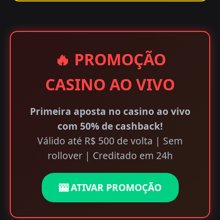
🔥 PROMOÇÃO
CASINO AO VIVO
Primeira aposta no casino ao vivo
com 50% de cashback!
Válido até R$ 500 de volta | Sem
rollover | Creditado em 24h
🎰 ATIVAR PROMOÇÃO