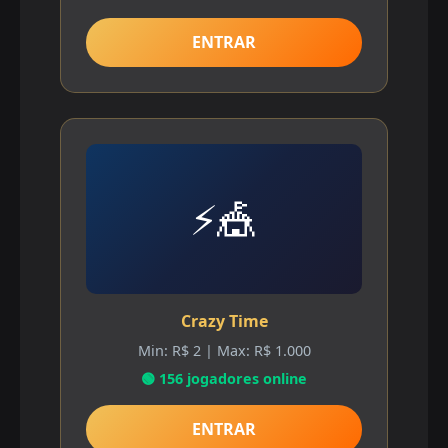
ENTRAR
⚡🎪
Crazy Time
Min: R$ 2 | Max: R$ 1.000
🟢 156 jogadores online
ENTRAR