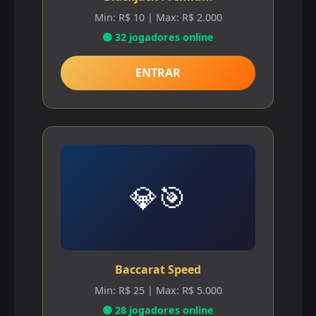
Min: R$ 10 | Max: R$ 2.000
🟢 32 jogadores online
ENTRAR
💎🎯
Baccarat Speed
Min: R$ 25 | Max: R$ 5.000
🟢 28 jogadores online