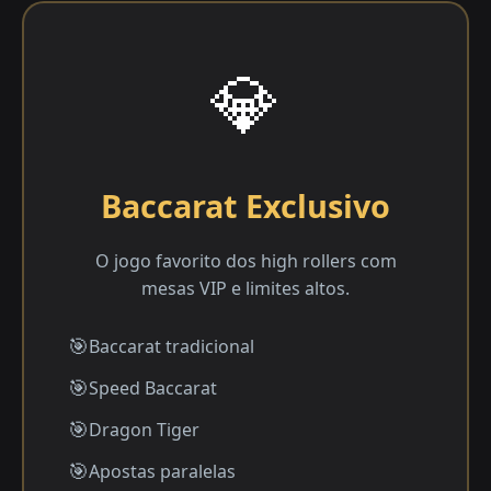
💎
Baccarat Exclusivo
O jogo favorito dos high rollers com
mesas VIP e limites altos.
Baccarat tradicional
Speed Baccarat
Dragon Tiger
Apostas paralelas