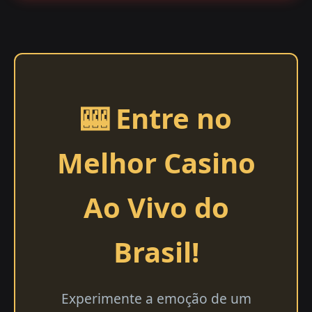
🎰 Entre no
Melhor Casino
Ao Vivo do
Brasil!
Experimente a emoção de um