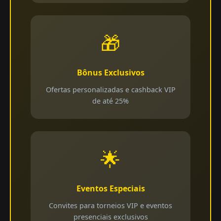
🎁
Bônus Exclusivos
Ofertas personalizadas e cashback VIP
de até 25%
🌟
Eventos Especiais
Convites para torneios VIP e eventos
presenciais exclusivos