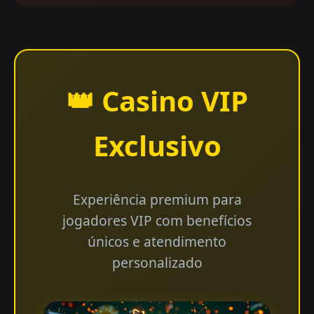
👑 Casino VIP
Exclusivo
Experiência premium para
jogadores VIP com benefícios
únicos e atendimento
personalizado