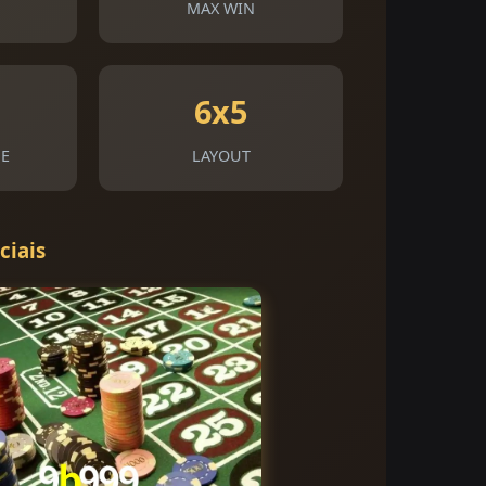
MAX WIN
6x5
DE
LAYOUT
ciais