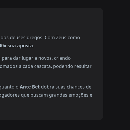
no dos deuses gregos. Com Zeus como
00x sua aposta
.
ara dar lugar a novos, criando
somados a cada cascata, podendo resultar
nquanto o
Ante Bet
dobra suas chances de
ra jogadores que buscam grandes emoções e