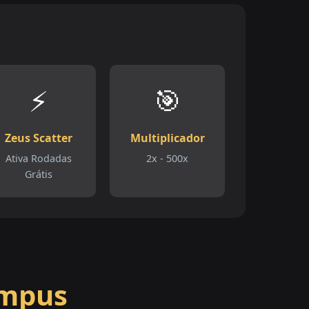
⚡
🎯
Zeus Scatter
Multiplicador
Ativa Rodadas
2x - 500x
Grátis
ympus