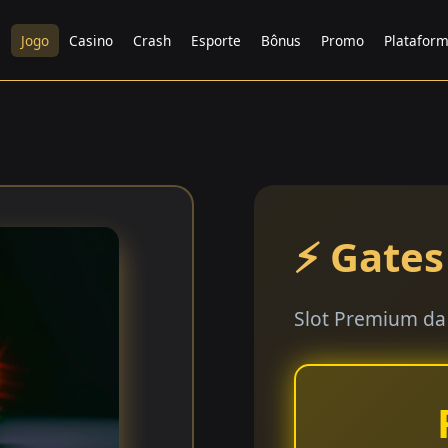
s
Jogo
Casino
Crash
Esporte
Bônus
Promo
Platafor
⚡ Gates
Slot Premium da