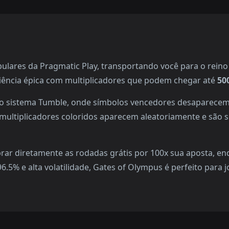
pulares da Pragmatic Play, transportando você para o rei
riência épica com multiplicadores que podem chegar até
50
 sistema Tumble, onde símbolos vencedores desaparecem p
multiplicadores coloridos aparecem aleatoriamente e são 
ar diretamente as rodadas grátis por 100x sua aposta, e
6.5% e alta volatilidade, Gates of Olympus é perfeito pa