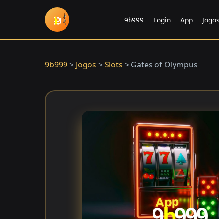
9b999
Login
App
Jogo
9b999
>
Jogos
>
Slots
> Gates of Olympus