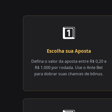
1️⃣
Escolha sua Aposta
Defina o valor da aposta entre R$ 0,20 e
R$ 1.000 por rodada. Use o Ante Bet
para dobrar suas chances de bônus.