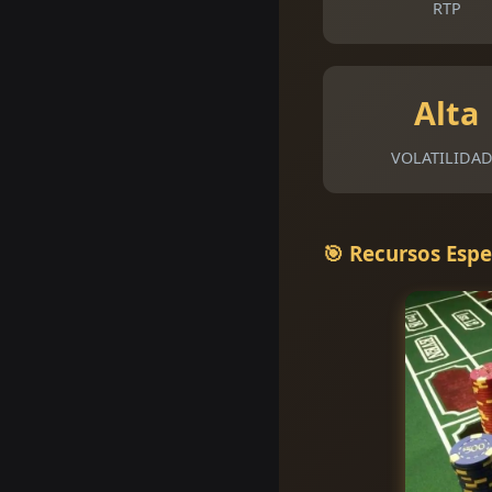
RTP
Alta
VOLATILIDA
🎯 Recursos Espe