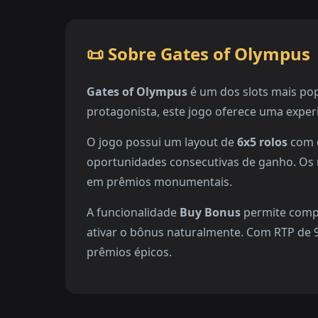
📜 Sobre Gates of Olympus
Gates of Olympus
é um dos slots mais po
protagonista, este jogo oferece uma expe
O jogo possui um layout de
6x5 rolos
com o
oportunidades consecutivas de ganho. Os 
em prêmios monumentais.
A funcionalidade
Buy Bonus
permite compr
ativar o bônus naturalmente. Com RTP de 9
prêmios épicos.