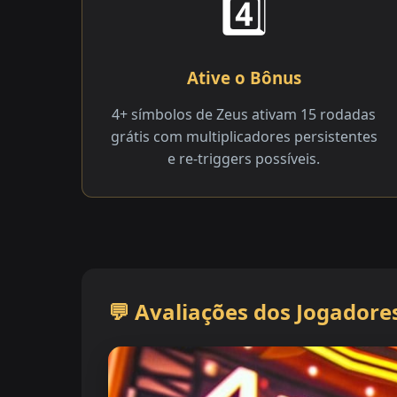
4️⃣
Ative o Bônus
4+ símbolos de Zeus ativam 15 rodadas
grátis com multiplicadores persistentes
e re-triggers possíveis.
💬 Avaliações dos Jogadore