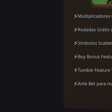
Multiplicadores 
Rodadas Grátis 
Símbolos Scatte
Buy Bonus Feat
Tumble Feature
Ante Bet para m