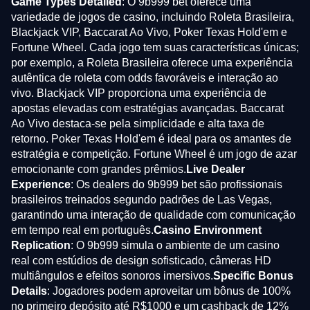
Game Types Detailed
: O 9b999 bet oferece uma
variedade de jogos de casino, incluindo Roleta Brasileira,
Blackjack VIP, Baccarat Ao Vivo, Poker Texas Hold'em e
Fortune Wheel. Cada jogo tem suas características únicas;
por exemplo, a Roleta Brasileira oferece uma experiência
autêntica de roleta com odds favoráveis e interação ao
vivo. Blackjack VIP proporciona uma experiência de
apostas elevadas com estratégias avançadas. Baccarat
Ao Vivo destaca-se pela simplicidade e alta taxa de
retorno. Poker Texas Hold'em é ideal para os amantes de
estratégia e competição. Fortune Wheel é um jogo de azar
emocionante com grandes prêmios.
Live Dealer
Experience
: Os dealers do 9b999 bet são profissionais
brasileiros treinados segundo padrões de Las Vegas,
garantindo uma interação de qualidade com comunicação
em tempo real em português.
Casino Environment
Replication
: O 9b999 simula o ambiente de um casino
real com estúdios de design sofisticado, câmeras HD
multiângulos e efeitos sonoros imersivos.
Specific Bonus
Details
: Jogadores podem aproveitar um bônus de 100%
no primeiro depósito até R$1000 e um cashback de 12%