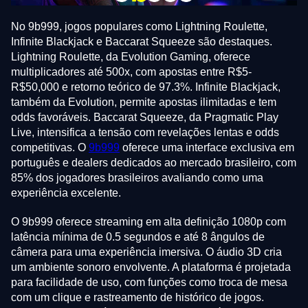
No 9b999, jogos populares como Lightning Roulette,
Infinite Blackjack e Baccarat Squeeze são destaques.
Lightning Roulette, da Evolution Gaming, oferece
multiplicadores até 500x, com apostas entre R$5-
R$50,000 e retorno teórico de 97.3%. Infinite Blackjack,
também da Evolution, permite apostas ilimitadas e tem
odds favoráveis. Baccarat Squeeze, da Pragmatic Play
Live, intensifica a tensão com revelações lentas e odds
competitivas. O
9b999
oferece uma interface exclusiva em
português e dealers dedicados ao mercado brasileiro, com
85% dos jogadores brasileiros avaliando como uma
experiência excelente.
O 9b999 oferece streaming em alta definição 1080p com
latência mínima de 0.5 segundos e até 8 ângulos de
câmera para uma experiência imersiva. O áudio 3D cria
um ambiente sonoro envolvente. A plataforma é projetada
para facilidade de uso, com funções como troca de mesa
com um clique e rastreamento de histórico de jogos.