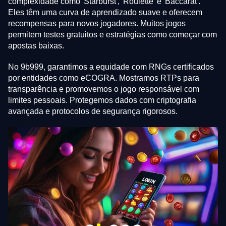
complexidade como 'Starburst', 'Roulette' e 'Baccarat'.
Eles têm uma curva de aprendizado suave e oferecem
recompensas para novos jogadores. Muitos jogos
permitem testes gratuitos e estratégias como começar com
apostas baixas.
No 9b999, garantimos a equidade com RNGs certificados
por entidades como eCOGRA. Mostramos RTPs para
transparência e promovemos o jogo responsável com
limites pessoais. Protegemos dados com criptografia
avançada e protocolos de segurança rigorosos.