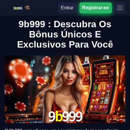
Entrar
Registrar-se
9b999 : Descubra Os
Bônus Únicos E
Exclusivos Para Você