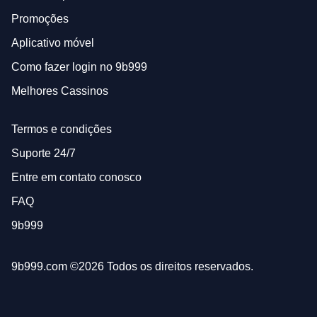
Promoções
Aplicativo móvel
Como fazer login no 9b999
Melhores Cassinos
Termos e condições
Suporte 24/7
Entre em contato conosco
FAQ
9b999
9b999.com ©2026 Todos os direitos reservados.