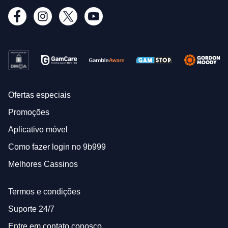
Ofertas especiais
Promoções
Aplicativo móvel
Como fazer login no 9b999
Melhores Cassinos
Termos e condições
Suporte 24/7
Entre em contato conosco