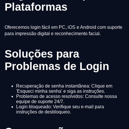
Plataformas
Oferecemos login fácil em PC, iOS e Android com suporte
para impressão digital e reconhecimento facial.
Soluções para
Problemas de Login
Recuperação de senha instantânea: Clique em
'Esqueci minha senha' e siga as instruções.
Problemas de acesso resolvidos: Consulte nossa
equipe de suporte 24/7.
Login bloqueado: Verifique seu e-mail para
instruções de desbloqueio.