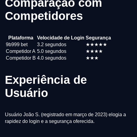
Comparação com
Competidores
Plataforma
Velocidade de Login
Segurança
9b999 bet
3.2 segundos
★★★★★
Competidor A
5.0 segundos
★★★★
Competidor B
4.0 segundos
★★★
Experiência de
Usuário
Usuário João S. (registrado em março de 2023) elogia a
rapidez do login e a segurança oferecida.