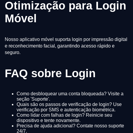
Otimização para Login
Móvel
Nosso aplicativo móvel suporta login por impressão digital
e reconhecimento facial, garantindo acesso rápido e
seguro.
FAQ sobre Login
Como desbloquear uma conta bloqueada? Visite a
seção 'Suporte'.
Quais são os passos de verificação de login? Use
verificação por SMS e autenticação biométrica.
Como lidar com falhas de login? Reinicie seu
dispositivo e tente novamente.
Precisa de ajuda adicional? Contate nosso suporte
24/7.