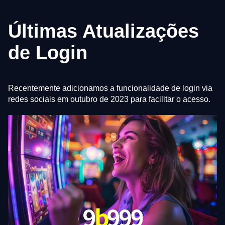
Últimas Atualizações
de Login
Recentemente adicionamos a funcionalidade de login via
redes sociais em outubro de 2023 para facilitar o acesso.