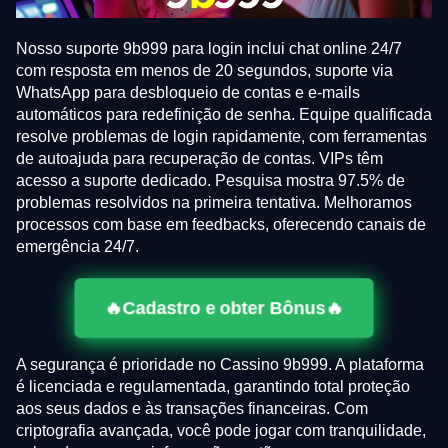
Nosso suporte 9b999 para login inclui chat online 24/7
com resposta em menos de 20 segundos, suporte via
WhatsApp para desbloqueio de contas e e-mails
automáticos para redefinição de senha. Equipe qualificada
resolve problemas de login rapidamente, com ferramentas
de autoajuda para recuperação de contas. VIPs têm
acesso a suporte dedicado. Pesquisa mostra 97.5% de
problemas resolvidos na primeira tentativa. Melhoramos
processos com base em feedbacks, oferecendo canais de
emergência 24/7.
🔥Cadastro e obter Bônus🔥
A segurança é prioridade no Cassino 9b999. A plataforma
é licenciada e regulamentada, garantindo total proteção
aos seus dados e às transações financeiras. Com
criptografia avançada, você pode jogar com tranquilidade,